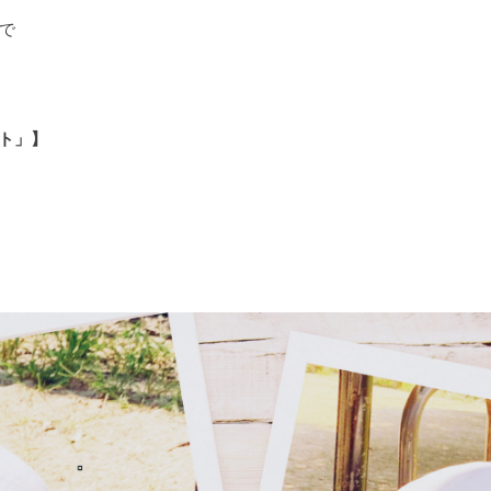
まで
イト」】
」