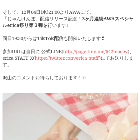
そして、12月04日(水)21:00よりAWAにて、
「じゃんけんぽ」配信リリース記念！
3ヶ月連続AWAスペシャ
ルerica祭り第３弾
を行います♪
同日19:30からは
TikTok配信
も開催いたします❣
参加URLは当日に 公式LINE(
http://page.line.me/642maciw
)、
erica STAFF X(
https://twitter.com/erica_staff
)にてお送りしま
す。
沢山のコメントお待ちしております！✨