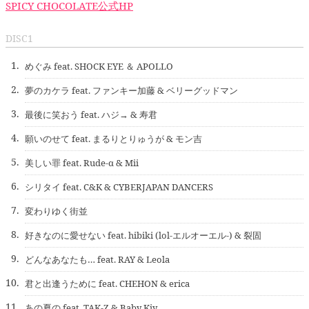
SPICY CHOCOLATE公式HP
DISC1
1.
めぐみ feat. SHOCK EYE ＆ APOLLO
2.
夢のカケラ feat. ファンキー加藤 & ベリーグッドマン
3.
最後に笑おう feat. ハジ→ & 寿君
4.
願いのせて feat. まるりとりゅうが & モン吉
5.
美しい罪 feat. Rude-α & Mii
6.
シリタイ feat. C&K & CYBERJAPAN DANCERS
7.
変わりゆく街並
8.
好きなのに愛せない feat. hibiki (lol-エルオーエル-) & 裂固
9.
どんなあなたも… feat. RAY & Leola
10.
君と出逢うために feat. CHEHON & erica
11.
あの夏の feat. TAK-Z & Baby Kiy