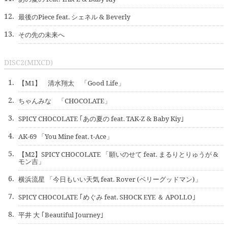
12.
最後のPiece feat. シェネル & Beverly
13.
その先の未来へ
DISC2(MIXCD)
1.
【M1】 清水翔太 「Good Life」
2.
ちゃんみな 「CHOCOLATE」
3.
SPICY CHOCOLATE ｢あの夏の feat. TAK-Z & Baby Kiy｣
4.
AK-69 「You Mine feat. t-Ace」
5.
【M2】SPICY CHOCOLATE 「願いのせて feat. まるりとりゅうが &
モン吉」
6.
横浜流星 「今日もいい天気 feat. Rover (ベリーグッドマン)」
7.
SPICY CHOCOLATE ｢めぐみ feat. SHOCK EYE ＆ APOLLO｣
8.
平井 大 ｢Beautiful Journey｣