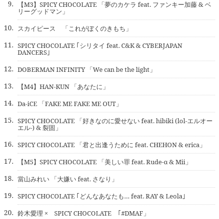
9.
【M3】SPICY CHOCOLATE 「夢のカケラ feat. ファンキー加藤 & ベ
リーグッドマン」
10.
スカイピース 「これがぼくのきもち」
11.
SPICY CHOCOLATE ｢シリタイ feat. C&K & CYBERJAPAN
DANCERS｣
12.
DOBERMAN INFINITY 「We can be the light」
13.
【M4】HAN-KUN 「あなたに」
14.
Da-iCE 「FAKE ME FAKE ME OUT」
15.
SPICY CHOCOLATE 「好きなのに愛せない feat. hibiki (lol-エルオー
エル-) & 裂固」
16.
SPICY CHOCOLATE 「君と出逢うために feat. CHEHON & erica」
17.
【M5】SPICY CHOCOLATE 「美しい罪 feat. Rude-α & Mii」
18.
當山みれい 「大嫌い feat. さなり」
19.
SPICY CHOCOLATE ｢どんなあなたも… feat. RAY & Leola｣
20.
鈴木愛理 × SPICY CHOCOLATE ｢#DMAF」