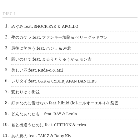
DISC１
1.
めぐみ feat. SHOCK EYE ＆ APOLLO
2.
夢のカケラ feat. ファンキー加藤 & ベリーグッドマン
3.
最後に笑おう feat. ハジ→ & 寿君
4.
願いのせて feat. まるりとりゅうが & モン吉
5.
美しい罪 feat. Rude-α & Mii
6.
シリタイ feat. C&K & CYBERJAPAN DANCERS
7.
変わりゆく街並
8.
好きなのに愛せない feat. hibiki (lol-エルオーエル-) & 裂固
9.
どんなあなたも… feat. RAY & Leola
10.
君と出逢うために feat. CHEHON & erica
11.
あの夏の feat. TAK-Z & Baby Kiy